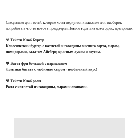
Специально для гостей, которые хотят вернуться к классике или, наоборот,
попробовать что-то новое в преддверии Нового года и на новогодних праздниках.
💙
Тейсти Клаб Бургер
Классический бургер с котлетой и говядины высшего сорта, сыром,
помидорами, салатом Айсберг, красным луком и соусом.
💙 Батат фри большой с пармезаном
Ломтики батата с любимым сыром - необычный вкус!
💙 Тейсти Клаб ролл
Ролл с котлетой из говядины, сыром и овощами.