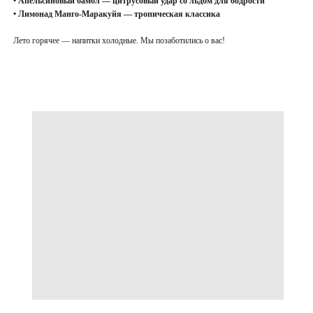
• Апельсиновый бамбл — цитрусовый удар со льдом для бодрости
• Лимонад Манго-Маракуйя — тропическая классика
Лето горячее — напитки холодные. Мы позаботились о вас!