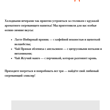
Холодными вечерами так приятно устроиться за столиком с кружкой
ароматного согревающего напитка! Мы приготовили для вас особые
осенне-зимние вкусы:
Латте Имбирный пряник — с кофейной нежностью и щепоткой
волшебства;
Чай Пряная облепиха с апельсином — с цитрусовыми нотками и
витаминами;
Чай Жгучий манго — с перчинкой, которая разгоняет кровь.
Приходите погреться и попробовать все три — найдёте свой любимый
согревающий эликсир!