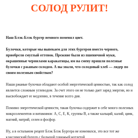
СОЛОД РУЛИТ!
Наш Блэк-Блэк бургер немного поменял цвет.
Булочки, которые мы выпекаем для этих бургеров вместо черного,
приобрели смуглый оттенок. Прежние были из пшеничной муки,
окрашенные чернилами каракатицы, им на смену пришли полезные
булочки с ржаным солодом. А вы знали, что солодовый хлеб — лидер по
своим полезным свойствам?
Наши ржаные булочки обладают особой энергетической ценностью, так как солод
является сложным углеводом. За счет этого он не только дает заряд энергии, но и
высвобождает ее медленно, в течение всего дня.
Помимо энергетической ценности, такая булочка содержит в себе много полезных
микроэлементов и витаминов: А, С, Е, К, группы В, а также кальций, калий, цинк,
магний, натрий, селен и фосфор.
Ну, а в остальном рецепт Блэк Блэк Бургера не изменился, это все тот же
классический бургер с большой говяжьей котлетой.